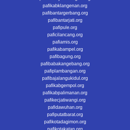
pafikabklangenan.org
pafibantargerbang.org
pafibantarjati.org
pafipule.org
paficilancang.org
pafiamis.org
pafikabampel.org
pafibagung.org
pafibabakangebang.org
pafiplambangan.org
pafibajalangukidul.org
pafikabgempol.org
pafikabpalimanan.org
pafikecjatiwangi.org
pafidawuhan.org
pafiputatbarat.org
pafikotadagimon.org
pafikotakatan.org