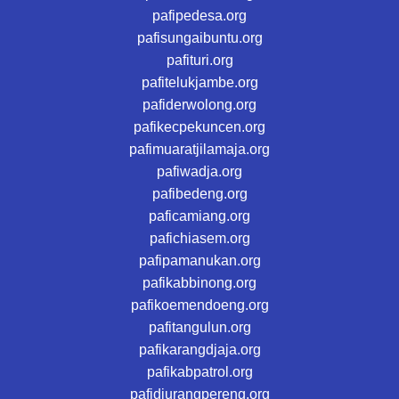
pafipedesa.org
pafisungaibuntu.org
pafituri.org
pafitelukjambe.org
pafiderwolong.org
pafikecpekuncen.org
pafimuaratjilamaja.org
pafiwadja.org
pafibedeng.org
paficamiang.org
pafichiasem.org
pafipamanukan.org
pafikabbinong.org
pafikoemendoeng.org
pafitangulun.org
pafikarangdjaja.org
pafikabpatrol.org
pafidjurangpereng.org