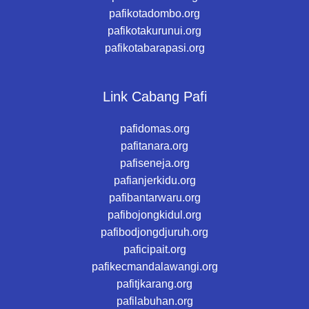
pafikotadombo.org
pafikotakurunui.org
pafikotabarapasi.org
Link Cabang Pafi
pafidomas.org
pafitanara.org
pafiseneja.org
pafianjerkidu.org
pafibantarwaru.org
pafibojongkidul.org
pafibodjongdjuruh.org
paficipait.org
pafikecmandalawangi.org
pafitjkarang.org
pafilabuhan.org