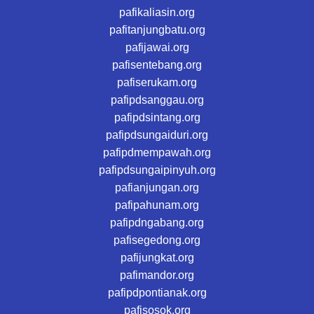
pafikaliasin.org
pafitanjungbatu.org
pafijawai.org
pafisentebang.org
pafiserukam.org
pafipdsanggau.org
pafipdsintang.org
pafipdsungaiduri.org
pafipdmempawah.org
pafipdsungaipinyuh.org
pafianjungan.org
pafipahunam.org
pafipdngabang.org
pafisegedong.org
pafijungkat.org
pafimandor.org
pafipdpontianak.org
pafisosok.org