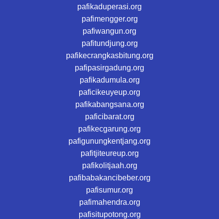
pafikaduperasi.org
pafimengger.org
pafiwangun.org
pafitundjung.org
pafikecrangkasbitung.org
pafipasirgadung.org
pafikadumula.org
paficikeuyeup.org
pafikabangsana.org
paficibarat.org
pafikecgarung.org
pafigunungkentjang.org
pafitjiteureup.org
pafikolitjaah.org
pafibabakancibeber.org
pafisumur.org
pafimahendra.org
pafisitupotong.org