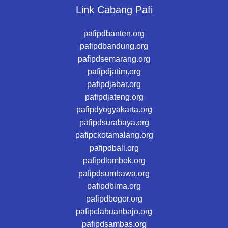
Link Cabang Pafi
pafipdbanten.org
pafipdbandung.org
pafipdsemarang.org
pafipdjatim.org
pafipdjabar.org
pafipdjateng.org
pafipdyogyakarta.org
pafipdsurabaya.org
pafipckotamalang.org
pafipdbali.org
pafipdlombok.org
pafipdsumbawa.org
pafipdbima.org
pafipdbogor.org
pafipclabuanbajo.org
pafipdsambas.org