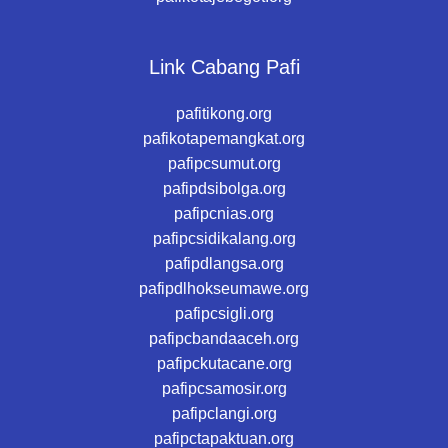
Link Cabang Pafi
pafitikong.org
pafikotapemangkat.org
pafipcsumut.org
pafipdsibolga.org
pafipcnias.org
pafipcsidikalang.org
pafipdlangsa.org
pafipdlhokseumawe.org
pafipcsigli.org
pafipcbandaaceh.org
pafipckutacane.org
pafipcsamosir.org
pafipclangi.org
pafipctapaktuan.org