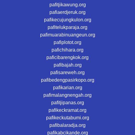
pafitjikawung.org
pafiaerdjeruk.org
pafikecujungkulon.org
pafitelukparaja.org
pafimuarabinuangeun.org
pafiplotot.org
pafichihara.org
paficibarengkok.org
pafibajah.org
pafisareweh.org
pafibedengpasirkopo.org
pafikarian.org
pafimalangnengah.org
pafitjipanas.org
pafikeckramat.org
pafikeckutabumi.org
pafibalaradja.org
pafikabcikande.org