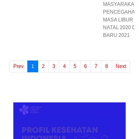
MASYARAKAT
PENCEGAHAN C
MASA LIBUR H
NATAL 2020 D
BARU 2021
Prev
1
(current)
2
3
4
5
6
7
8
Next