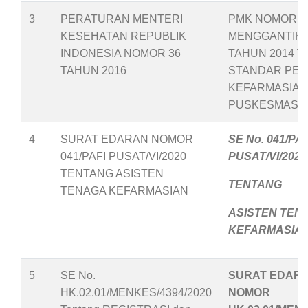
3
PERATURAN MENTERI
PMK NOMOR 36
KESEHATAN REPUBLIK
MENGGANTIKA
INDONESIA NOMOR 36
TAHUN 2014
T
TAHUN 2016
STANDAR PEL
KEFARMASIAN
PUSKESMAS
4
SURAT EDARAN NOMOR
SE No. 041/PAF
041/PAFI PUSAT/VI/2020
PUSAT/VI/2020
TENTANG ASISTEN
TENTANG
TENAGA KEFARMASIAN
ASISTEN TEN
KEFARMASIA
5
SE No.
SURAT EDAR
HK.02.01/MENKES/4394/2020
NOMOR