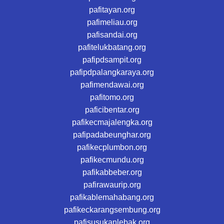
pafitayan.org
pafimeliau.org
pafisandai.org
pafitelukbatang.org
pafipdsampit.org
pafipdpalangkaraya.org
pafimendawai.org
pafitomo.org
paficibentar.org
pafikecmajalengka.org
pafipadabeunghar.org
pafikecplumbon.org
pafikecmundu.org
pafikabbeber.org
pafirawaurip.org
pafikablemahabang.org
pafikeckarangsembung.org
pafisusukanlebak.org