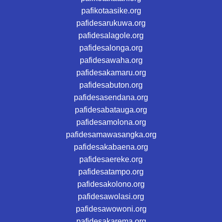
pafikotaasike.org
pafidesarukuwa.org
pafidesalagole.org
pafidesalonga.org
pafidesawaha.org
pafidesakamaru.org
pafidesabuton.org
pafidesasendana.org
pafidesabatauga.org
pafidesamolona.org
pafidesamawasangka.org
pafidesakabaena.org
pafidesaereke.org
pafidesatampo.org
pafidesakolono.org
pafidesawolasi.org
pafidesawowoni.org
pafidesakarema.org