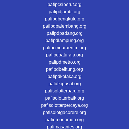
pafipcsiberut.org
pafipdjambi.org
pafipdbengkulu.org
pafipdpalembang.org
pafipdpadang.org
pafipdlampung.org
pafipcmuaraenim.org
pafipcbaturaja.org
pafipdmetro.org
pafipdbelitung.org
pafipdkolaka.org
pafidkipusat.org
pafisolotterbaru.org
pafisolotterbaik.org
pafisolotterpercaya.org
pafisolotgacorere.org
pafiomonomon.org
pafimasanies.org