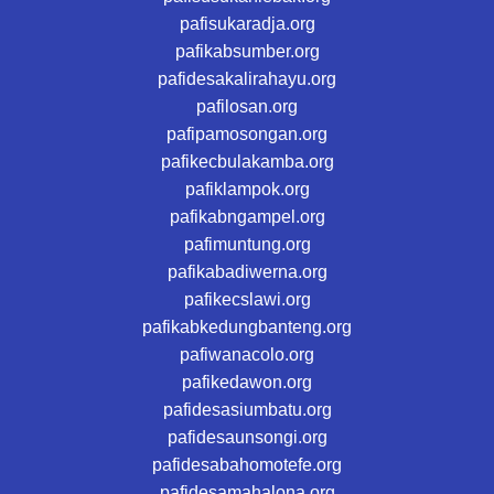
pafisukaradja.org
pafikabsumber.org
pafidesakalirahayu.org
pafilosan.org
pafipamosongan.org
pafikecbulakamba.org
pafiklampok.org
pafikabngampel.org
pafimuntung.org
pafikabadiwerna.org
pafikecslawi.org
pafikabkedungbanteng.org
pafiwanacolo.org
pafikedawon.org
pafidesasiumbatu.org
pafidesaunsongi.org
pafidesabahomotefe.org
pafidesamahalona.org