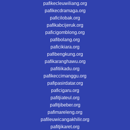
pafikecleuwiliang.org
pafikecdramaga.org
paficilobak.org
pafikabcijeruk.org
paficigomblong.org
pafibolang.org
paficikiara.org
pafibengkung.org
pafikaranghawu.org
pafitiikadu.org
pafikeccimanggu.org
pafipasirdatar.org
paficigaru.org
pafitjiateul.org
pafitjibeber.org
pafimareleng.org
pafileuwicangakhilir.org
pafitjikaret.org