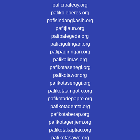
paficibaleuy.org
pafikoleberes.org
pafisindangkasih.org
pafitjiaun.org
pafibalegede.org
paficigulingan.org
pafipagiringan.org
pafikalimas.org
pafikotasenegi.org
pafikotawor.org
pafikotasenggi.org
pafikotaamgotro.org
pafikotadepapre.org
pafikotademta.org
pafikotaberap.org
pafikotagenjem.org
pafikotakaptiau.org
pafikotasawe.org