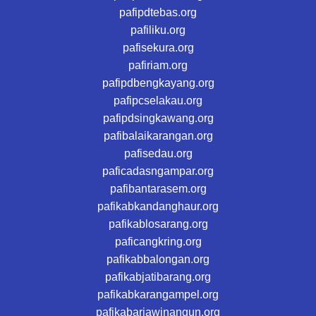
pafipdtebas.org
pafiliku.org
pafisekura.org
pafiriam.org
pafipdbengkayang.org
pafipcselakau.org
pafipdsingkawang.org
pafibalaikarangan.org
pafisedau.org
paficadasngampar.org
pafibantarasem.org
pafikabkandanghaur.org
pafikablosarang.org
paficangkring.org
pafikabbalongan.org
pafikabjatibarang.org
pafikabkarangampel.org
pafikabarjawinangun.org