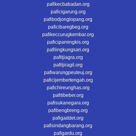
pafikecbabadan.org
paficigarung.org
pafibodjonglopang.org
paficibaregbeg.org
pafikeccurugkembar.org
paficipamingkis.org
pafilingkungsari.org
pafitjiagra.org
pafitjiragil.org
pafiwarungpeuteuj.org
paficijembertengah.org
pafichireunghas.org
pafitibeber.org
pafisukanegara.org
pafibengbreng.org
pafigaddet.org
pafisindangbarang.org
pafigardu.org