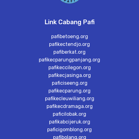
Link Cabang Pafi
pafibetoeng.org
pafikectendjo.org
pafiberkat.org
pafikecparungpanjang.org
pafikeccilegon.org
pafikecjasinga.org
paficiseeng.org
pafikecparung.org
pafikecleuwiliang.org
pafikecdramaga.org
paficilobak.org
pafikabcijeruk.org
paficigomblong.org
pafibolang.org