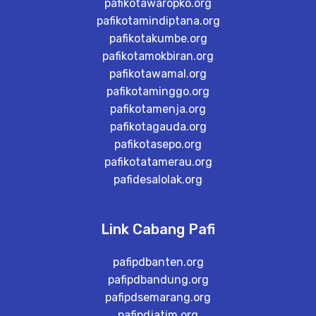
pafikotawaropko.org
pafikotamindiptana.org
pafikotakumbe.org
pafikotamokbiran.org
pafikotawamal.org
pafikotaminggo.org
pafikotamenja.org
pafikotagauda.org
pafikotasepo.org
pafikotatamerau.org
pafidesalolak.org
Link Cabang Pafi
pafipdbanten.org
pafipdbandung.org
pafipdsemarang.org
pafipdjatim.org