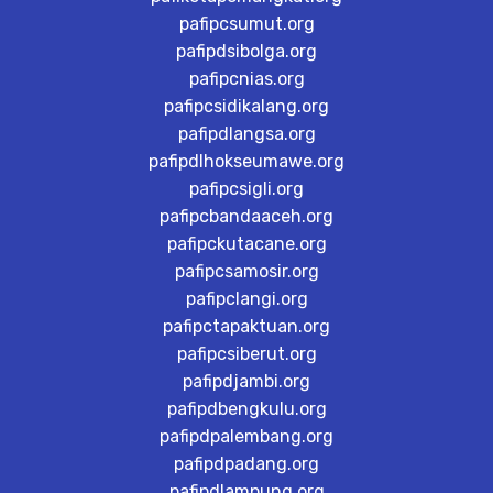
pafipcsumut.org
pafipdsibolga.org
pafipcnias.org
pafipcsidikalang.org
pafipdlangsa.org
pafipdlhokseumawe.org
pafipcsigli.org
pafipcbandaaceh.org
pafipckutacane.org
pafipcsamosir.org
pafipclangi.org
pafipctapaktuan.org
pafipcsiberut.org
pafipdjambi.org
pafipdbengkulu.org
pafipdpalembang.org
pafipdpadang.org
pafipdlampung.org