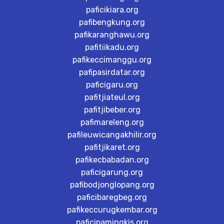
paficikiara.org
pafibengkung.org
pafikaranghawu.org
pafitiikadu.org
pafikeccimanggu.org
pafipasirdatar.org
paficigaru.org
pafitjiateul.org
pafitjibeber.org
pafimareleng.org
pafileuwicangakhilir.org
pafitjikaret.org
pafikecbabadan.org
paficigarung.org
pafibodjonglopang.org
paficibaregbeg.org
pafikeccurugkembar.org
paficipamingkis.org