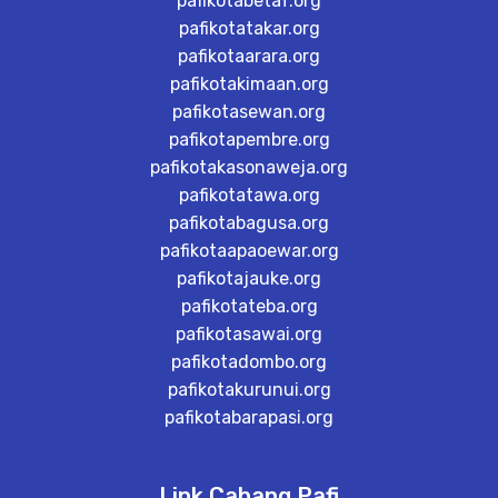
pafikotabetaf.org
pafikotatakar.org
pafikotaarara.org
pafikotakimaan.org
pafikotasewan.org
pafikotapembre.org
pafikotakasonaweja.org
pafikotatawa.org
pafikotabagusa.org
pafikotaapaoewar.org
pafikotajauke.org
pafikotateba.org
pafikotasawai.org
pafikotadombo.org
pafikotakurunui.org
pafikotabarapasi.org
Link Cabang Pafi