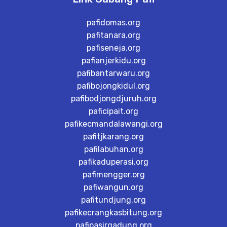
pafidomas.org
pafitanara.org
pafiseneja.org
pafianjerkidu.org
pafibantarwaru.org
pafibojongkidul.org
pafibodjongdjuruh.org
paficipait.org
pafikecmandalawangi.org
pafitjkarang.org
pafilabuhan.org
pafikaduperasi.org
pafimengger.org
pafiwangun.org
pafitundjung.org
pafikecrangkasbitung.org
pafipasirgadung.org