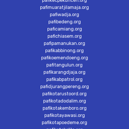
pafikecpekuncen.org
pafimuaratjilamaja.org
pafiwadja.org
pafibedeng.org
paficamiang.org
pafichiasem.org
pafipamanukan.org
pafikabbinong.org
pafikoemendoeng.org
pafitangulun.org
pafikarangdjaja.org
pafikabpatrol.org
pafidjurangpereng.org
pafikotarustoord.org
pafikotadodalim.org
pafikotakemboro.org
pafikotayawasi.org
pafikotapoedeme.org