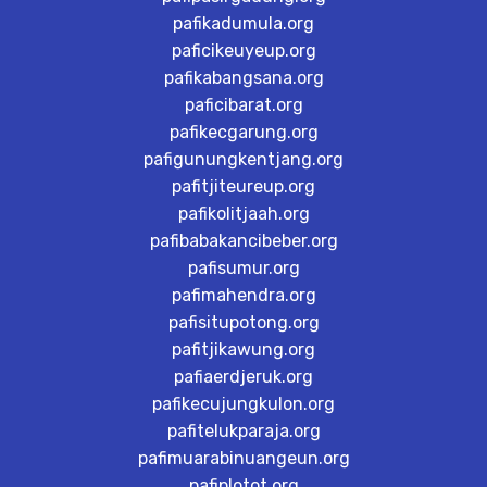
pafikadumula.org
paficikeuyeup.org
pafikabangsana.org
paficibarat.org
pafikecgarung.org
pafigunungkentjang.org
pafitjiteureup.org
pafikolitjaah.org
pafibabakancibeber.org
pafisumur.org
pafimahendra.org
pafisitupotong.org
pafitjikawung.org
pafiaerdjeruk.org
pafikecujungkulon.org
pafitelukparaja.org
pafimuarabinuangeun.org
pafiplotot.org