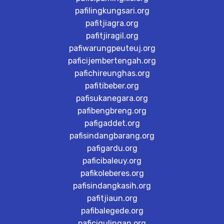
pafilingkungsari.org
pafitjiagra.org
pafitjiragil.org
pafiwarungpeuteuj.org
paficijembertengah.org
pafichireunghas.org
pafitibeber.org
pafisukanegara.org
pafibengbreng.org
pafigaddet.org
pafisindangbarang.org
pafigardu.org
paficibaleuy.org
pafikoleberes.org
pafisindangkasih.org
pafitjiaun.org
pafibalegede.org
paficigulingan.org