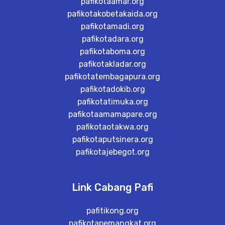
pafikotaamar.org
pafikotakobetakaida.org
pafikotamadi.org
pafikotadara.org
pafikotaboma.org
pafikotakladar.org
pafikotatembagapura.org
pafikotadokib.org
pafikotatimuka.org
pafikotaamamapare.org
pafikotaotakwa.org
pafikotaputsinera.org
pafikotajebegot.org
Link Cabang Pafi
pafitikong.org
pafikotapemangkat.org